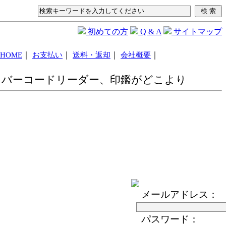
初めての方
Q & A
サイトマップ
｜
｜
｜
｜
HOME
お支払い
送料・返却
会社概要
トレート、フラットケーブルを0.5ｍから50ｍサイズ豊富にご
車、バーコードリーダー、印鑑がどこより
メールアドレス：
パスワード：