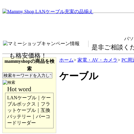
パソコ
是非ご相談く
も格安価格！
ホーム
>
家電・AV・カメラ
>
PC周
mammyshopの商品を検
索
ケーブル
Hot word
LANケーブル｜ケー
ブルボックス｜フラ
ットケーブル｜互換
バッテリー｜バーコ
ードリーダー