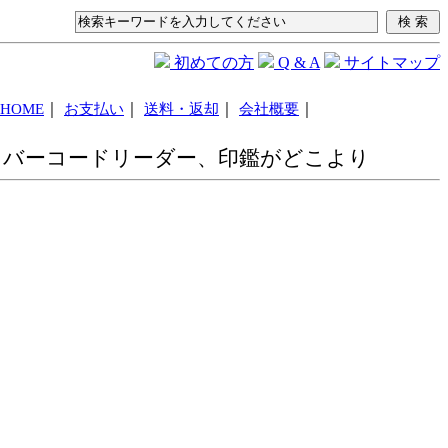
初めての方
Q & A
サイトマップ
｜
｜
｜
｜
HOME
お支払い
送料・返却
会社概要
ート、フラットケーブルを0.5ｍから50ｍサイズ豊富にご用意
車、バーコードリーダー、印鑑がどこより