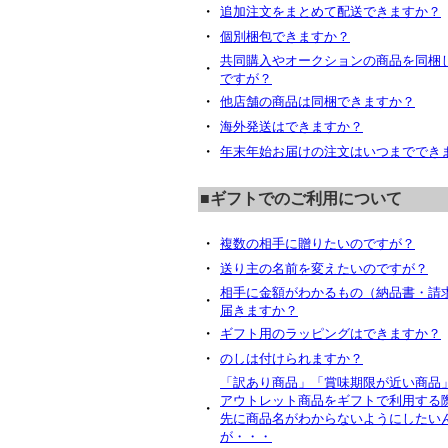
・
追加注文をまとめて配送できますか？
・
個別梱包できますか？
共同購入やオークションの商品を同梱
・
ですが？
・
他店舗の商品は同梱できますか？
・
海外発送はできますか？
・
年末年始お届けの注文はいつまででき
■ギフトでのご利用について
・
複数の相手に贈りたいのですが？
・
送り主の名前を変えたいのですが？
相手に金額がわかるもの（納品書・請
・
届きますか？
・
ギフト用のラッピングはできますか？
・
のしは付けられますか？
「訳あり商品」「賞味期限が近い商品
アウトレット商品をギフトで利用する
・
先に商品名がわからないようにしたい
が・・・