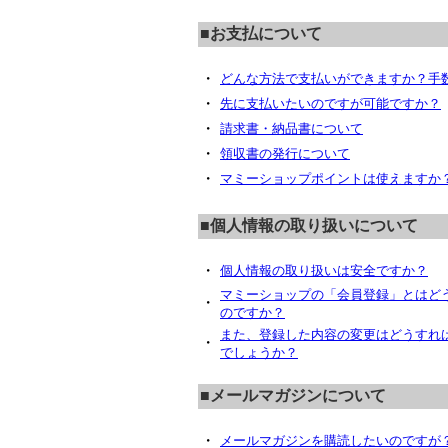
■お支払について
・
どんな方法で支払いができますか？手
・
先に支払いたいのですが可能ですか？
・
請求書・納品書について
・
領収書の発行について
・
マミーショップポイントは使えますか
■個人情報の取り扱いについて
・
個人情報の取り扱いは安全ですか？
マミーショップの「会員登録」とはど
・
のですか？
また、登録した内容の変更はどうすれ
・
でしょうか？
■メールマガジンについて
・
メールマガジンを購読したいのですが