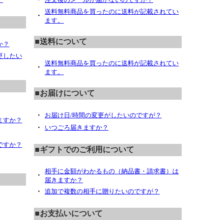
送料無料商品を買ったのに送料が記載されてい
・
ます。
■送料について
か？
更したい
送料無料商品を買ったのに送料が記載されてい
・
ます。
■お届けについて
・
お届け日/時間の変更がしたいのですが？
ますか？
・
いつごろ届きますか？
ですか？
■ギフトでのご利用について
相手に金額がわかるもの（納品書・請求書）は
・
届きますか？
・
追加で複数の相手に贈りたいのですが？
■お支払いについて