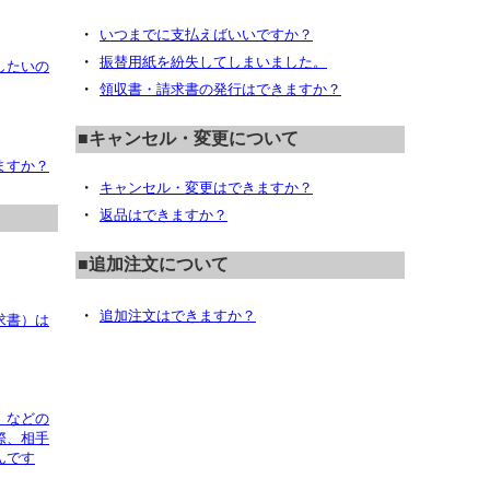
・
いつまでに支払えばいいですか？
・
振替用紙を紛失してしまいました。
したいの
・
領収書・請求書の発行はできますか？
■キャンセル・変更について
ますか？
・
キャンセル・変更はできますか？
・
返品はできますか？
■追加注文について
・
追加注文はできますか？
求書）は
」などの
際、相手
んです