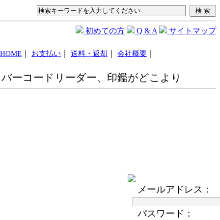
初めての方
Q & A
サイトマップ
｜
｜
｜
｜
HOME
お支払い
送料・返却
会社概要
ストレート、フラットケーブルを0.5ｍから50ｍサイズ豊富に
車、バーコードリーダー、印鑑がどこより
メールアドレス：
パスワード：