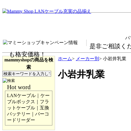
パソ
是非ご相談く
も格安価格！
ホーム
>
メーカー別
> 小岩井乳業
mammyshopの商品を検
索
小岩井乳業
Hot word
LANケーブル｜ケー
ブルボックス｜フラ
ットケーブル｜互換
バッテリー｜バーコ
ードリーダー