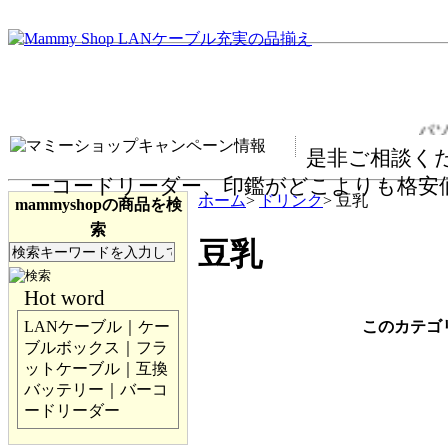
パソ
是非ご相談くだ
ーコードリーダー、印鑑がどこよりも格安
ホーム
>
ドリンク
> 豆乳
mammyshopの商品を検
索
豆乳
Hot word
このカテゴ
LANケーブル｜ケー
ブルボックス｜フラ
ットケーブル｜互換
バッテリー｜バーコ
ードリーダー