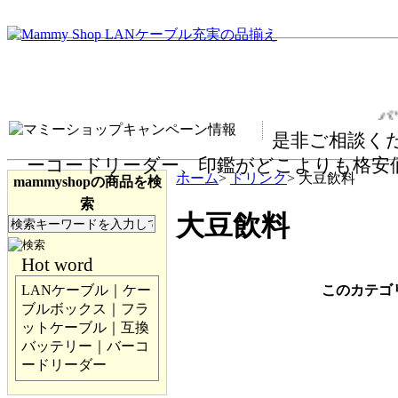
パソ
是非ご相談くだ
ーコードリーダー、印鑑がどこよりも格安
ホーム
>
ドリンク
> 大豆飲料
mammyshopの商品を検
索
大豆飲料
Hot word
このカテゴ
LANケーブル｜ケー
ブルボックス｜フラ
ットケーブル｜互換
バッテリー｜バーコ
ードリーダー