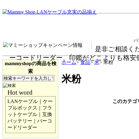
パ
是非ご相談くだ
ーコードリーダー、印鑑がどこよりも格安
ホーム
>
食品
>
米
> 米粉
mammyshopの商品を検
索
米粉
Hot word
このカテゴ
LANケーブル｜ケー
ブルボックス｜フラ
ットケーブル｜互換
バッテリー｜バーコ
ードリーダー